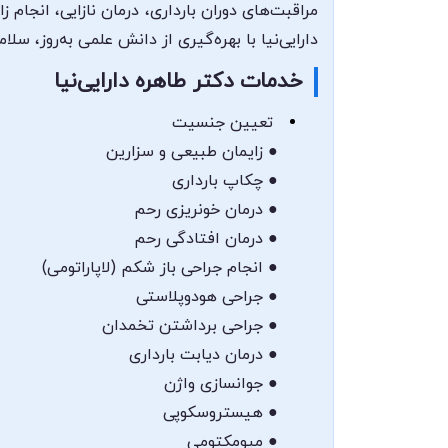
مراقبت‌های دوران بارداری، درمان نازایی، انجام
دارایی‌نیا با بهره‌گیری از دانش علمی به‌روز، سلام
خدمات دکتر طاهره دارایی‌نیا
تعیین جنسیت
● زایمان طبیعی و سزارین
● چکاپ بارداری
● درمان خونریزی رحم
● درمان افتادگی رحم
● انجام جراحی باز شکم (لاپاراتومی)
● جراحی هودوپلاستی
● جراحی برداشتن تخمدان
● درمان دیابت بارداری
● جوانسازی واژن
● هیستروسکوپی
● میومکتومی