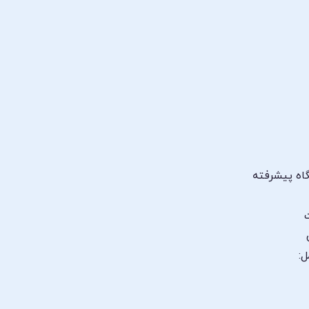
اه پیشرفته
ل: