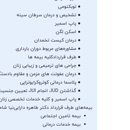
● توبکتومی
● تشخیص و درمان سرطان سینه
● پاپ اسمیر
● اسکن لگن
● درمان کیست تخمدان
● مشاوره‌های مربوط دوران بارداری
● طرف قراردادکلیه بیمه ها
● جراحی های ترمیمی و زیبایی زنان
● درمان عفونت های مزمن و مقاوم بادستگ
● پلاسما درمانی کوتروکرایوتراپی
● گذاشتن IUD، انجام IUI، تعیین جنسیت
● پاپ اسمیر و کلیه خدمات تخصصی زنان
بیمه‌های طرف قرارداد دکتر طاهره دارایی‌نیا شام
بیمه تامین اجتماعی
بیمه خدمات درمانی