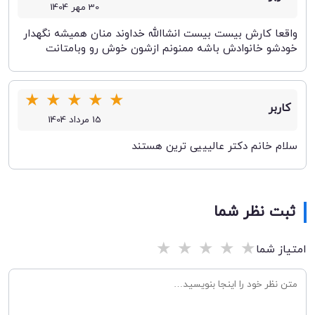
30 مهر 1404
واقعا کارش بیست بیست انشاالله خداوند منان همیشه نگهدار
خودشو خانوادش باشه ممنونم ازشون خوش رو وبامتانت
★
★
★
★
★
کاربر
15 مرداد 1404
سلام خانم دکتر عالیییی ترین هستند
ثبت نظر شما
★
★
★
★
★
امتیاز شما