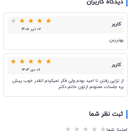
دیدگاه کاربران
★
★
★
★
★
کاربر
07 تیر 1405
بهترینن
★
★
★
★
★
کاربر
06 دی 1404
از تراپی رفتن نا امید بودم ولی فکر نمیکردم انقدر خوب پیش
بره جلسات ممنونم ازتون خانم دکتر
ثبت نظر شما
★
★
★
★
★
امتیاز شما