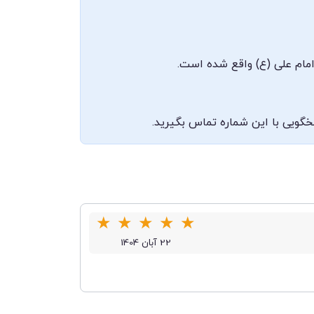
امام علی (ع) واقع شده است.
★
★
★
★
★
22 آبان 1404