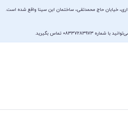
اری، خیابان حاج محمدتقی، ساختمان ابن سینا واقع شده است.
0833728397 تماس بگیرید.