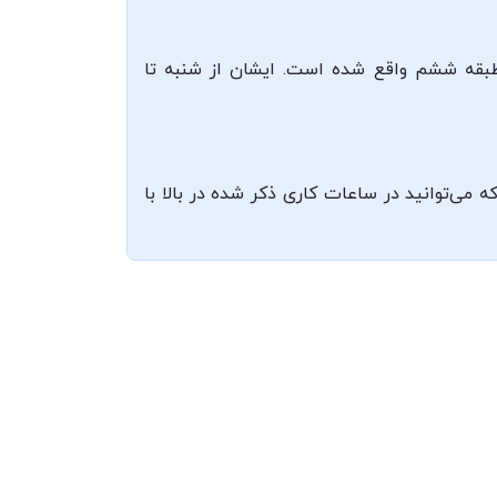
طبقه ششم واقع شده است. ایشان از شنبه تا
ی شرفی جهت هماهنگی و ارتباط با ایشان 08337284445 ،09376739987 می‌باشد که می‌توانید در ساعات کاری ذکر شده در بالا با