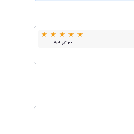
★
★
★
★
★
26 آذر 1404