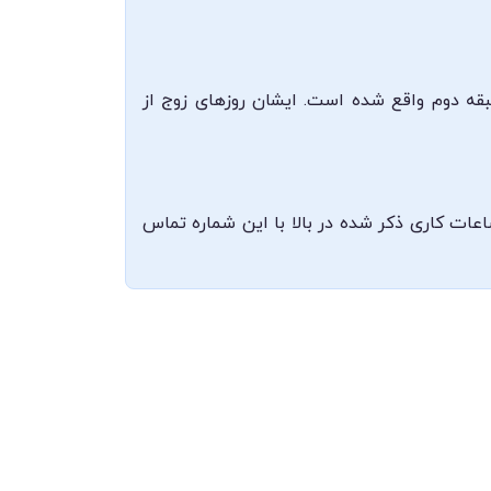
قه دوم واقع شده است. ایشان روزهای زوج از
 با ایشان 08337225016 می‌باشد که می‌توانید در ساعات کاری ذکر شده در بالا با این شماره تماس